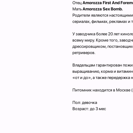
Отец
Amorozza First And Forem
Мать
Amorozza Sex Bomb.
Родители являются настоящими 
сериалах, фильмах, рекламах и т
У заводчика более 20 лет кино
всему миру. Кроме того, заво
дрессировщиком, постановщико
ретриверов.
Владельцам гарантирован пожи
выращиванию, корма и витамин
«от и до», а также передержка 
Питомник находится в Москве (
Пол: девочка
Возраст: до 3 мес