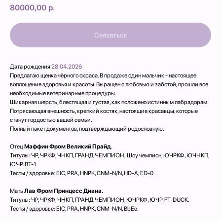
80000,00
р.
Связаться
Дата рождения
28.04.2026
Предлагаю щенка чёрного окраса. В продаже один мальчик - настоящее
воплощение здоровья и красоты. Выращен с любовью и заботой, прошли все
необходимые ветеринарные процедуры.
Шикарная шерсть, блестящая и густая, как положено истинным лабрадорам.
Потрясающая внешность, крепкий костяк, настоящие красавцы, которые
станут гордостью вашей семьи.
Полный пакет документов, подтверждающий родословную.
Отец
Маффин Фром Великий Прайд
.
Титулы: ЧР, ЧРКФ, ЧНКП, ГРАНД ЧЕМПИОН, Шоу чемпион, ЮЧРКФ, ЮЧНКП,
ЮЧР. ВТ-1
Тесты / здоровье: EIC, PRA, HNPK, CNM-N/N, HD-A, ED-0.
Мать
Лав Фром Принцесс Диана.
Титулы: ЧР, ЧРКФ, ЧНКП, ГРАНД ЧЕМПИОН, ЮЧРКФ, ЮЧР. FT-DUCK.
Тесты / здоровье: EIC, PRA, HNPK, CNM-N/N, BbEe.